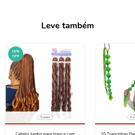
Leve também
15
%
OFF
5 cores
9 c
Cabelo Jumbo para trança com
10 Trancinhas Par