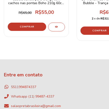
cachos nas pontas Boho 210g 60cm
Bubble - Trança 
French Curls Braids
peças aplicáv
R$55,00
R$6
R$65,00
2
x de
R$32,
COMPRAR
COMPRAR
Entre em contato
5511994874337
Whatsapp (11) 99487-4337
salaopretabrasileira@gmail.com