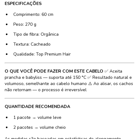
ESPECIFICAÇÕES
Comprimento: 60 cm
Peso: 270 g
Tipo de fibra: Orgânica
Textura: Cacheado
Qualidade: Top Premium Hair
O QUE VOCÊ PODE FAZER COM ESTE CABELO
✅ Aceita
prancha e babyliss — suporta até 150 °C ✅ Resultado natural e
volumoso, semelhante ao cabelo humano ⚠️ Ao alisar, os cachos
não retornam — o processo é irreversível
QUANTIDADE RECOMENDADA
1 pacote → volume leve
2 pacotes → volume cheio
As medidas são baseadas em estatísticas de alongamento