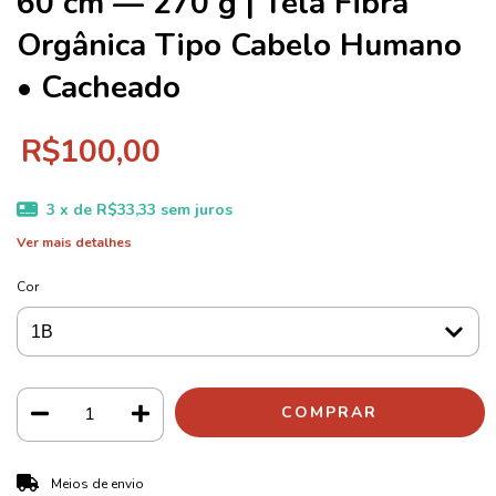
60 cm — 270 g | Tela Fibra
Orgânica Tipo Cabelo Humano
• Cacheado
R$100,00
3
x de
R$33,33
sem juros
Ver mais detalhes
Cor
ALTERAR CEP
Entregas para o CEP:
Meios de envio