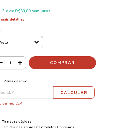
3
x de
R$33,00
sem juros
 mais detalhes
r
ALTERAR CEP
regas para o CEP:
Meios de envio
CALCULAR
 sei meu CEP
Tire suas dúvidas
Tem dúvidas sobre este produto? Conte-nos.