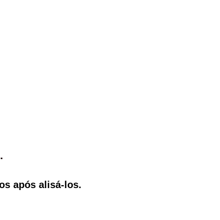
.
s após alisá-los.