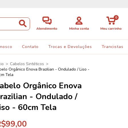
0
Atendimento
Minha conta
Meu carrinho
onosco
Contato
Trocas e Devoluções
Trancistas
cio
>
Cabelos Sintéticos
>
belo Orgânico Enova Brazilian - Ondulado / Liso -
cm Tela
abelo Orgânico Enova
razilian - Ondulado /
iso - 60cm Tela
R$99,00