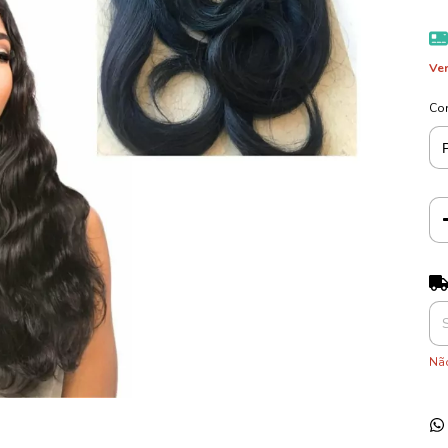
Ver
Co
Ent
Não